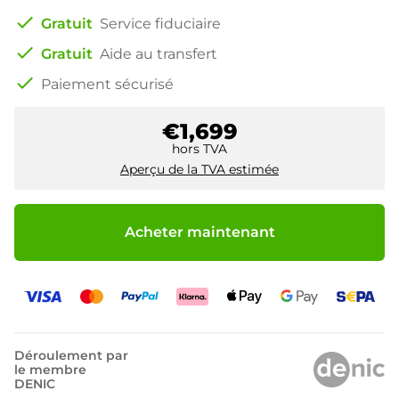
check
Gratuit
Service fiduciaire
check
Gratuit
Aide au transfert
check
Paiement sécurisé
€1,699
hors TVA
Aperçu de la TVA estimée
Acheter maintenant
Déroulement par
le membre
DENIC